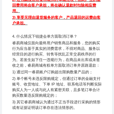
回费用将由客户承担，将在确认退款时扣除相应费
用。
3)
享受无理由退货服务的客户，产品退回的运费由客
户承担。
4.
什么情况下锐捷会单方面取消订单？
睿易商城仅面向最终用户销售商品和服务，您的购买
行为应当基于真实的消费需求，不得对商品、服务以
经营目的进行购买、转售等扰乱正常交易秩序的行
为。若发生如下任一违规行为，在商品未出库或未签
收之前，睿易商城有权单方面取消订单并原路退款：
1)
通过同一
睿易
账户订购超出限购数量产品的；
2)
单个帐号未违反限购规定，但通过订单的金融支付
账号、收货地址、下单 IP 地址、联系电话等判断实际
购买人为一人或与此人有紧密关联，且多笔订单合计
购买数量违反限购规定的；
3)
其它
睿易
商城认为通过不正当手段进行采购的情形
或有证据证明该订单存在违法情形的。