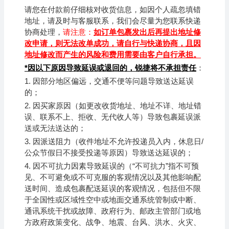
请您在付款前仔细核对收货信息，如因个人疏忽填错
地址，请及时与客服联系，我们会尽量为您联系快递
协商处理，
请注意：
如订单包裹发出后再提出地址修
改申请，则无法改单成功，请自行与快递协商，且因
地址修改而产生的风险和费用需要由客户自行承担。
*
因以下原因导致延误或退回的，锐捷将不承担责任
：
1.
因部分地区偏远，交通不便等问题导致送达延误
的；
2.
因买家原因（如更改收货地址、地址不详、地址错
误、联系不上、拒收、无代收人等）导致包裹延误派
送或无法送达的；
3.
因派送阻力（收件地址不允许投递员入内，休息日/
公众节假日不接受投递等原因）导致送达延误的；
4.
因不可抗力因素导致延误的（“不可抗力”指不可预
见、不可避免或不可克服的客观情况以及其他影响配
送时间、造成包裹配送延误的客观情况，包括但不限
于全国性或区域性空中或地面交通系统管制或中断、
通讯系统干扰或故障、政府行为、邮政主管部门或地
方政府政策变化、战争、地震、台风、洪水、火灾、