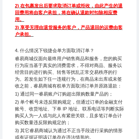
2)
在包裹发出后要求取消订单或拒收，由此产生的退
回费用将由客户承担，将在确认退款时扣除相应费
用。
3)
享受无理由退货服务的客户，产品退回的运费由客
户承担。
4.
什么情况下锐捷会单方面取消订单？
睿易商城仅面向最终用户销售商品和服务，您的购买
行为应当基于真实的消费需求，不得对商品、服务以
经营目的进行购买、转售等扰乱正常交易秩序的行
为。若发生如下任一违规行为，在商品未出库或未签
收之前，睿易商城有权单方面取消订单并原路退款：
1)
通过同一
睿易
账户订购超出限购数量产品的；
2)
单个帐号未违反限购规定，但通过订单的金融支付
账号、收货地址、下单 IP 地址、联系电话等判断实际
购买人为一人或与此人有紧密关联，且多笔订单合计
购买数量违反限购规定的；
3)
其它
睿易
商城认为通过不正当手段进行采购的情形
或有证据证明该订单存在违法情形的。