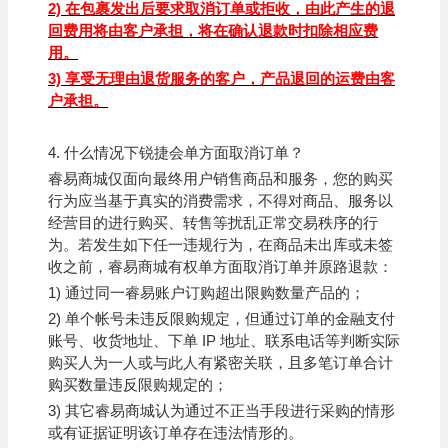
2)
在包裹发出后要求取消订单或拒收，由此产生的退
回费用将由客户承担，将在确认退款时扣除相应费
用。
3)
享受无理由退货服务的客户，产品退回的运费由客
户承担。
4.
什么情况下锐捷会单方面取消订单？
睿易商城仅面向最终用户销售商品和服务，您的购买
行为应当基于真实的消费需求，不得对商品、服务以
经营目的进行购买、转售等扰乱正常交易秩序的行
为。若发生如下任一违规行为，在商品未出库或未签
收之前，睿易商城有权单方面取消订单并原路退款：
1)
通过同一
睿易
账户订购超出限购数量产品的；
2)
单个帐号未违反限购规定，但通过订单的金融支付
账号、收货地址、下单 IP 地址、联系电话等判断实际
购买人为一人或与此人有紧密关联，且多笔订单合计
购买数量违反限购规定的；
3)
其它
睿易
商城认为通过不正当手段进行采购的情形
或有证据证明该订单存在违法情形的。