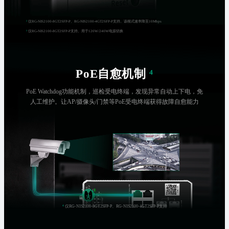
²
仅RG-NIS2100-8GT2SFP-P、RG-NIS2100-4GT2SFP-P支持。该模式速率降至10Mbps
³
仅RG-NIS2100-8GT2SFP-P支持。用于120W/240W电源切换
PoE自愈机制
⁴
PoE Watchdog功能机制，巡检受电终端，发现异常自动上下电，免
人工维护。让AP/摄像头/门禁等PoE受电终端获得故障自愈能力
⁴
仅RG-NIS2100-8GT2SFP-P、RG-NIS2100-4GT2SFP-P支持