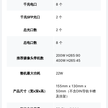
千兆电口
8 个
千兆SFP光口
2 个
总光口数
2 个
总电口数
8 个
200W H265:90
推荐摄像头带机数
400W H265:45
整机最大功耗
22W
155mm x 130mm x
产品尺寸（宽x深x高）
50mm（不含DIN导轨卡槽
及挂架）