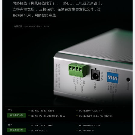
两路接线（凤凰接线端子），一路DC，三电源冗余设计。
支持弹性宽压
¹
、反接保护。保障在发生突发状况时，设
备继续可用，网络始终在线
¹
电压范围：PoE 46-57V;非PoE 10-57V
型号
RG-NIS2100-8GT2SFP-P
RG-NIS2100-4GT2SFP-P
电源搭配推荐
RG-NIS-PA240-55/RG-NIS-PA120-55
RG-NIS-PA240-55/RG-NIS-PA120-55
型号
RG-NIS2100-8GT2SFP
RG-NIS2100-4GT2SFP
电源搭配推荐
RG-NIS-PA36-24
RG-NIS-PA36-24