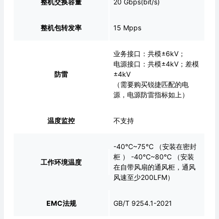
整机交换容量
20 Gbps(bit/s)
整机包转发率
15 Mpps
业务接口：共模±6kV；
电源接口：共模±4kV；差模
防雷
±4kV
（需要购买锐捷匹配的电
源，电源防雷指标如上）
温度监控
不支持
-40℃~75℃ （安装在密封
柜 ） -40℃~80℃ （安装
工作环境温度
在自带风扇的通风柜，通风
风速至少200LFM）
EMC法规
GB/T 9254.1-2021